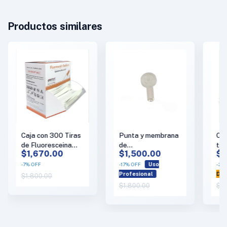
Productos similares
Caja con 300 Tiras
Punta y membrana
Caj
de Fluoresceina
de
tir
$1,670.00
$1,500.00
$7
Optitech
Pneumotonómetro
lág
Model 30, marca
Sc
-
7
%
OFF
-
17
%
OFF
Uso
-
22
Reichert
Str
Profesional
Dia
$1,800.00
$1,800.00
$9