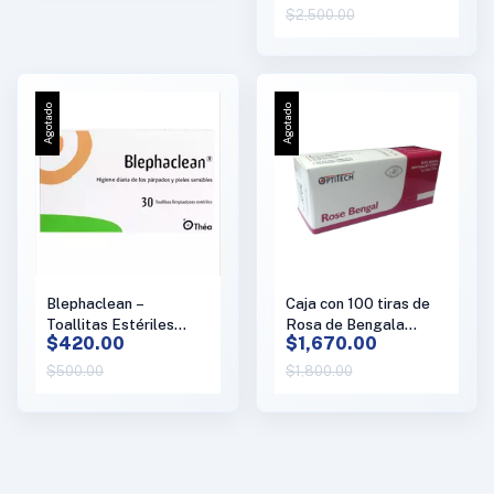
$2,500.00
Agotado
Agotado
Blephaclean –
Caja con 100 tiras de
Toallitas Estériles
Rosa de Bengala
$420.00
$1,670.00
para Limpieza de los
Optitech
Párpados (Palpebral)
$500.00
$1,800.00