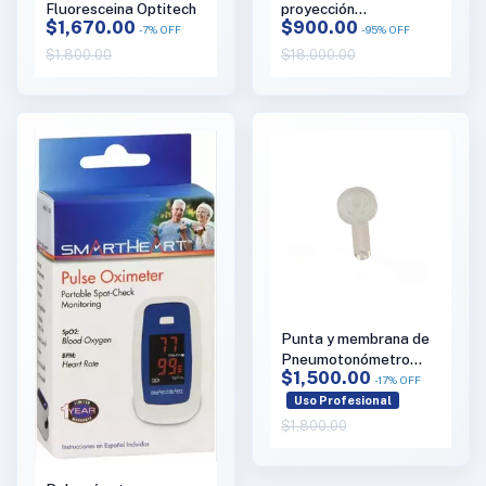
Fluoresceina Optitech
proyección
$1,670.00
$900.00
antirreflejante y de
-
7
%
OFF
-
95
%
OFF
alta definición, para
$1,800.00
$18,000.00
cañón y proyectores de
optotipos, modelo
Limestone marca
Marco Lombart
Punta y membrana de
Pneumotonómetro
$1,500.00
Model 30, marca
-
17
%
OFF
Reichert
Uso Profesional
$1,800.00