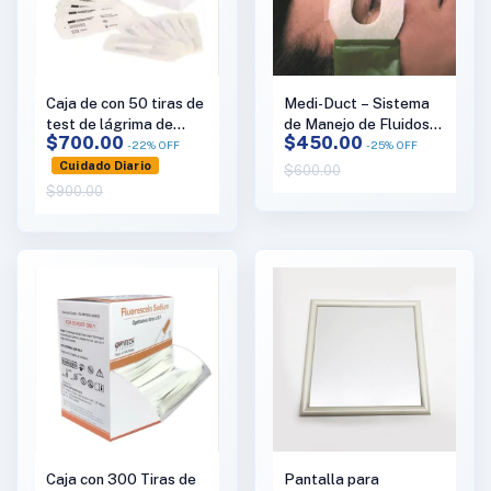
Caja de con 50 tiras de
Medi-Duct – Sistema
test de lágrima de
de Manejo de Fluidos
$700.00
$450.00
Schirmer Haag Streit
para Irrigación Ocular
-
22
%
OFF
-
25
%
OFF
MT63
Cuidado Diario
$600.00
$900.00
Caja con 300 Tiras de
Pantalla para