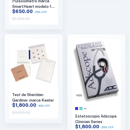
Pulsoxímetro marca
SmartHeart modelo 11-
$650.00
50K
-
35
%
OFF
$1,000.00
Test de Sheridan-
Gardiner, marca Keeler
$1,800.00
-
40
%
OFF
+1
$3,000.00
Estetoscopio Adscope
Clinician Series
$1,800.00
-
28
%
OFF