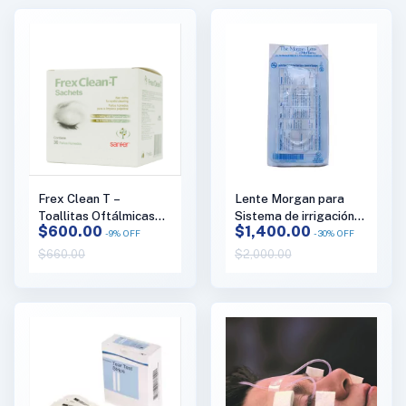
Lente Morgan para
Frex Clean T –
Sistema de irrigación
Toallitas Oftálmicas
$1,400.00
$600.00
ocular Medi-Duct,
para Limpieza de los
-
30
%
OFF
-
9
%
OFF
marca Morgan Lens
Párpados con Aceite
$2,000.00
$660.00
del Árbol del Té