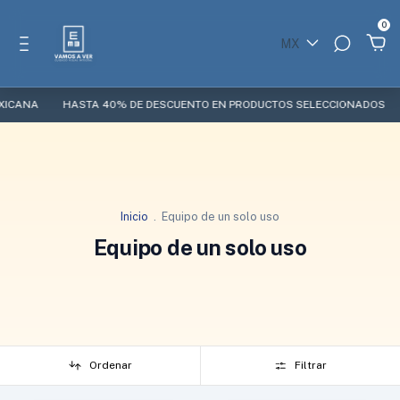
0
MX
CANA
HASTA 40% DE DESCUENTO EN PRODUCTOS SELECCIONADOS
¿
Inicio
.
Equipo de un solo uso
Equipo de un solo uso
Ordenar
Filtrar