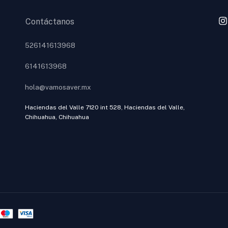
Contáctanos
526141613968
6141613968
hola@vamosaver.mx
Haciendas del Valle 7120 int 528, Haciendas del Valle,
Chihuahua, Chihuahua