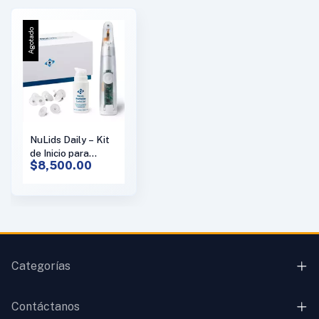
Agotado
NuLids Daily – Kit
de Inicio para
$8,500.00
Higiene de los
Parpados
Profesional
Categorías
Contáctanos