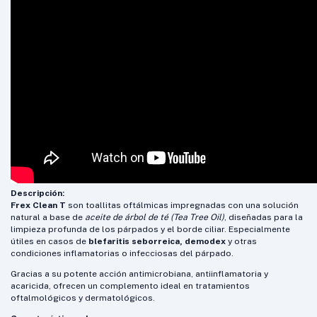
Descripción:
Frex Clean T
son toallitas oftálmicas impregnadas con una solución
natural a base de
aceite de árbol de té (Tea Tree Oil)
, diseñadas para la
limpieza profunda de los párpados y el borde ciliar. Especialmente
útiles en casos de
blefaritis seborreica, demodex
y otras
condiciones inflamatorias o infecciosas del párpado.
Gracias a su potente acción antimicrobiana, antiinflamatoria y
acaricida, ofrecen un complemento ideal en tratamientos
oftalmológicos y dermatológicos.