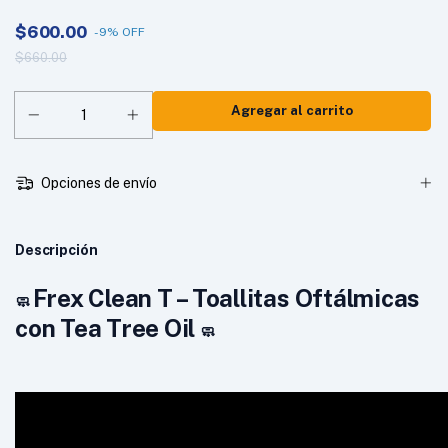
$600.00
-
9
%
OFF
$660.00
Opciones de envío
Descripción
Frex Clean T – Toallitas Oftálmicas
🧼
con Tea Tree Oil
🧼