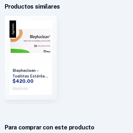
Productos similares
Agotado
Blephaclean –
Toallitas Estériles
$420.00
para Limpieza de
los Párpados
$500.00
(Palpebral)
Para comprar con este producto