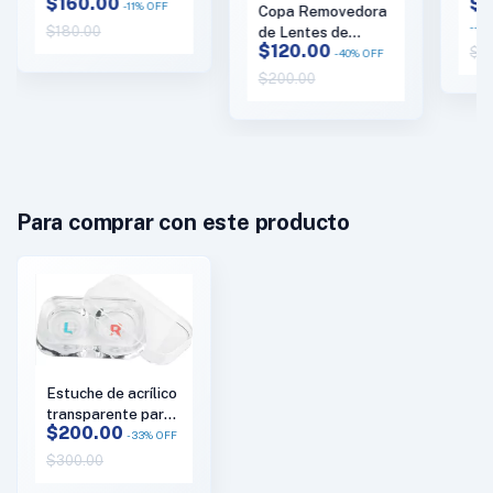
$160.00
$1
contacto blandos,
Con
-
11
%
OFF
Copa Removedora
híbridos y
DM
-
-58
$180.00
de Lentes de
esclerales DMV
$120.00
$9
Contacto Duros –
-
40
%
OFF
Luma Serter Plus
DMV 45 Aqua
$200.00
Para comprar con este producto
Estuche de acrílico
transparente para
$200.00
lentes de contacto
-
33
%
OFF
duros y blandos
$300.00
marca Bonasse