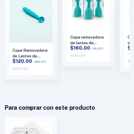
Copa removedora
Co
de lentes de
de 
$160.00
$1
contacto blandos,
Con
-
11
%
OFF
Copa Removedora
híbridos y
DM
-
-58
$180.00
de Lentes de
esclerales DMV
$120.00
$9
Contacto Duros –
-
40
%
OFF
Luma Serter Plus
DMV 45 Aqua
$200.00
Para comprar con este producto