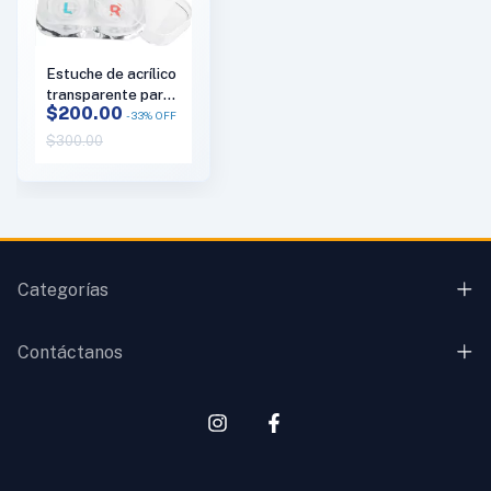
Estuche de acrílico
transparente para
$200.00
lentes de contacto
-
33
%
OFF
duros y blandos
$300.00
marca Bonasse
Categorías
Contáctanos