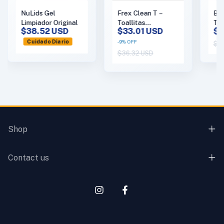
NuLids Gel
Ble
Frex Clean T –
Limpiador Original
Toa
Toallitas
$38.52 USD
$2
$33.01 USD
par
Oftálmicas con Tea
Pal
Tree Oil
Cuidado Diario
-
9
%
OFF
$27
$36.32 USD
Shop
Contact us