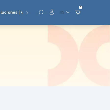
0
oluciones | Vamos A Ver
Contact
Blog
US