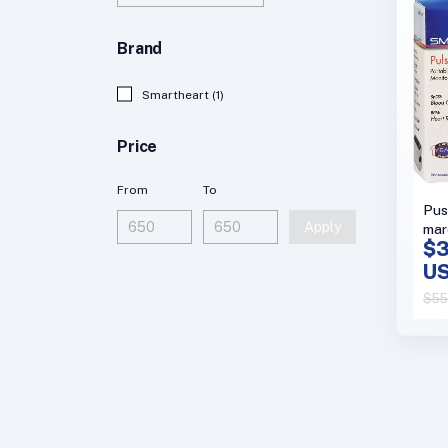
Brand
Smartheart (1)
Price
From
To
Pus
Apply
mar
$3
Sma
mod
U
$55